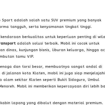
ro Sport adalah salah satu SUV premium yang banyak
orma tangguh, serta kenyamanan tingkat tinggi.
endaraan berkualitas untuk keperluan penting di wil
ransport
adalah solusi terbaik. Mobil ini cocok untuk
n dinas, kunjungan bisnis, liburan keluarga, hingga a
ambutan tamu VIP.
ertenaga dan torsi besar, membuatnya sangat andal di
i jalanan kota Klaten, mobil ini juga siap menjelajah
a alam sekitar Klaten seperti Bukit Sidoguro, Umbul
noreh. Mobil ini memberikan kepercayaan diri lebih b
i kabin lapang yang dibalut dengan material premium.