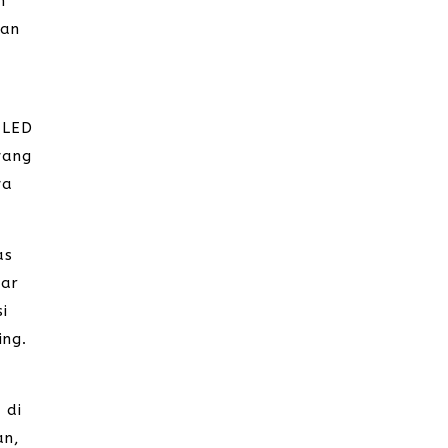
n
lan
 LED
yang
ya
as
yar
si
ing.
 di
an,