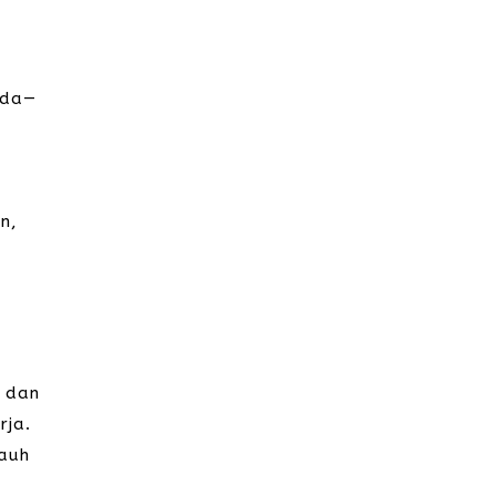
eda—
n,
i dan
rja.
jauh