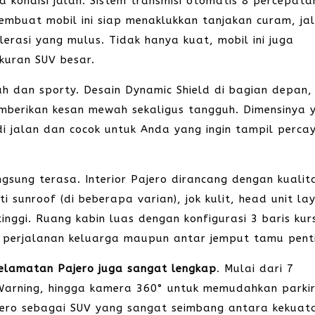
a kondisi jalan. Sistem transmisi otomatis 8 percepata
mbuat mobil ini siap menaklukkan tanjakan curam, ja
lerasi yang mulus. Tidak hanya kuat, mobil ini juga
kuran SUV besar.
gah dan sporty. Desain Dynamic Shield di bagian depan,
berikan kesan mewah sekaligus tangguh. Dimensinya 
 jalan dan cocok untuk Anda yang ingin tampil perca
sung terasa. Interior Pajero dirancang dengan kualit
i sunroof (di beberapa varian), jok kulit, head unit la
inggi. Ruang kabin luas dengan konfigurasi 3 baris kur
k perjalanan keluarga maupun antar jemput tamu pent
selamatan Pajero juga sangat lengkap
. Mulai dari 7
t Warning, hingga kamera 360° untuk memudahkan parkir
jero sebagai SUV yang sangat seimbang antara kekuat