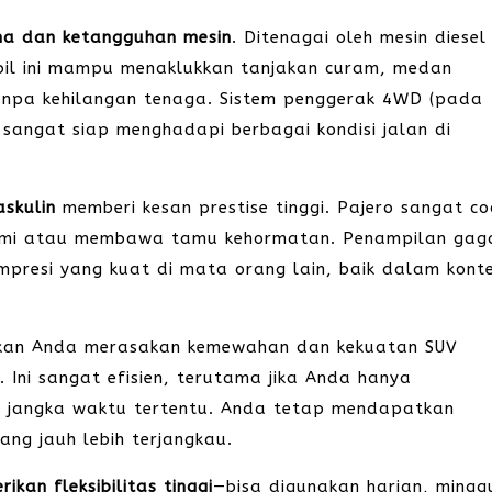
ma dan ketangguhan mesin
. Ditenagai oleh mesin diesel
obil ini mampu menaklukkan tanjakan curam, medan
anpa kehilangan tenaga. Sistem penggerak 4WD (pada
 sangat siap menghadapi berbagai kondisi jalan di
skulin
memberi kesan prestise tinggi. Pajero sangat co
esmi atau membawa tamu kehormatan. Penampilan gag
resi yang kuat di mata orang lain, baik dalam kont
kan Anda merasakan kemewahan dan kekuatan SUV
 Ini sangat efisien, terutama jika Anda hanya
 jangka waktu tertentu. Anda tetap mendapatkan
ng jauh lebih terjangkau.
kan fleksibilitas tinggi
—bisa digunakan harian, mingg