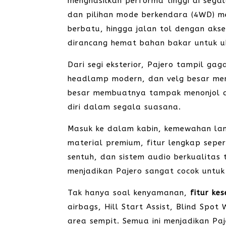
menghasilkan performa tinggi di segal
dan pilihan mode berkendara (4WD) me
berbatu, hingga jalan tol dengan akse
dirancang hemat bahan bakar untuk u
Dari segi eksterior, Pajero tampil ga
headlamp modern, dan velg besar mem
besar membuatnya tampak menonjol di
diri dalam segala suasana.
Masuk ke dalam kabin, kemewahan lang
material premium, fitur lengkap sepert
sentuh, dan sistem audio berkualitas t
menjadikan Pajero sangat cocok untu
Tak hanya soal kenyamanan,
fitur ke
airbags, Hill Start Assist, Blind Spo
area sempit. Semua ini menjadikan Pa