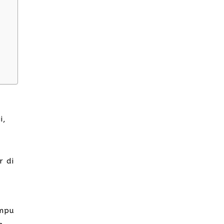
i,
r di
ampu