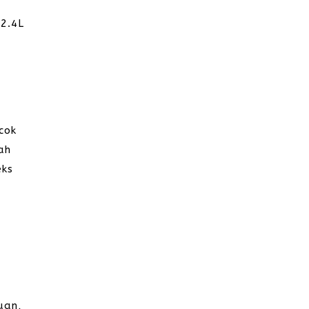
 2.4L
cok
ah
eks
uan,