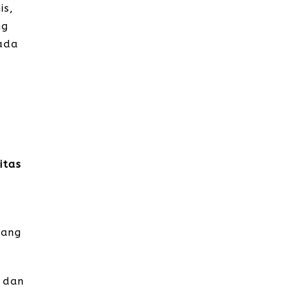
is,
ng
 ada
itas
rang
i dan