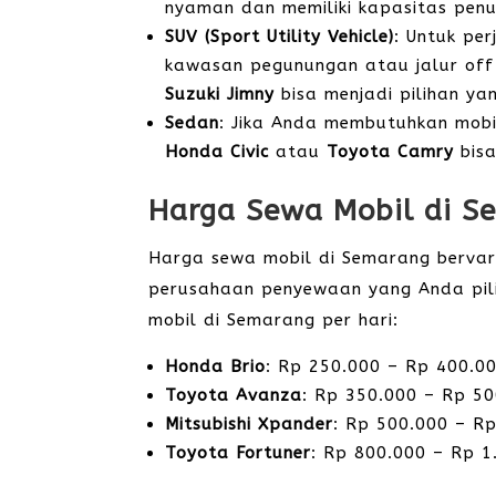
nyaman dan memiliki kapasitas pen
SUV (Sport Utility Vehicle)
: Untuk pe
kawasan pegunungan atau jalur off
Suzuki Jimny
bisa menjadi pilihan ya
Sedan
: Jika Anda membutuhkan mobil
Honda Civic
atau
Toyota Camry
bisa
Harga Sewa Mobil di S
Harga sewa mobil di Semarang bervari
perusahaan penyewaan yang Anda pili
mobil di Semarang per hari:
Honda Brio
: Rp 250.000 – Rp 400.0
Toyota Avanza
: Rp 350.000 – Rp 5
Mitsubishi Xpander
: Rp 500.000 – R
Toyota Fortuner
: Rp 800.000 – Rp 1