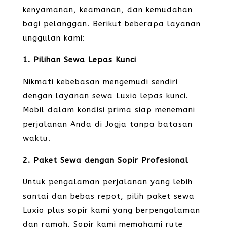
kenyamanan, keamanan, dan kemudahan
bagi pelanggan. Berikut beberapa layanan
unggulan kami:
1. Pilihan Sewa Lepas Kunci
Nikmati kebebasan mengemudi sendiri
dengan layanan sewa Luxio lepas kunci.
Mobil dalam kondisi prima siap menemani
perjalanan Anda di Jogja tanpa batasan
waktu.
2. Paket Sewa dengan Sopir Profesional
Untuk pengalaman perjalanan yang lebih
santai dan bebas repot, pilih paket sewa
Luxio plus sopir kami yang berpengalaman
dan ramah. Sopir kami memahami rute