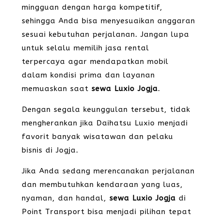
mingguan dengan harga kompetitif,
sehingga Anda bisa menyesuaikan anggaran
sesuai kebutuhan perjalanan. Jangan lupa
untuk selalu memilih jasa rental
terpercaya agar mendapatkan mobil
dalam kondisi prima dan layanan
memuaskan saat
sewa Luxio Jogja
.
Dengan segala keunggulan tersebut, tidak
mengherankan jika Daihatsu Luxio menjadi
favorit banyak wisatawan dan pelaku
bisnis di Jogja.
Jika Anda sedang merencanakan perjalanan
dan membutuhkan kendaraan yang luas,
nyaman, dan handal,
sewa Luxio Jogja
di
Point Transport bisa menjadi pilihan tepat