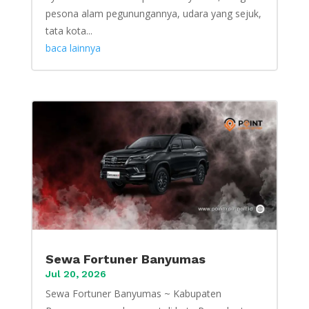
pesona alam pegunungannya, udara yang sejuk,
tata kota...
baca lainnya
Sewa Fortuner Banyumas
Jul 20, 2026
Sewa Fortuner Banyumas ~ Kabupaten