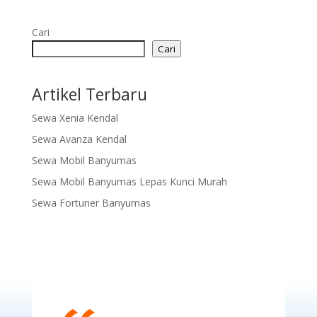
Cari
Cari
Artikel Terbaru
Sewa Xenia Kendal
Sewa Avanza Kendal
Sewa Mobil Banyumas
Sewa Mobil Banyumas Lepas Kunci Murah
Sewa Fortuner Banyumas