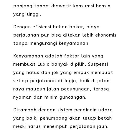
panjang tanpa khawatir konsumsi bensin
yang tinggi.
Dengan efisiensi bahan bakar, biaya
perjalanan pun bisa ditekan lebih ekonomis
tanpa mengurangi kenyamanan.
Kenyamanan adalah faktor lain yang
membuat Luxio banyak dipilih. Suspensi
yang halus dan jok yang empuk membuat
setiap perjalanan di Jogja, baik di jalan
raya maupun jalan pegunungan, terasa
nyaman dan minim guncangan.
Ditambah dengan sistem pendingin udara
yang baik, penumpang akan tetap betah
meski harus menempuh perjalanan jauh.