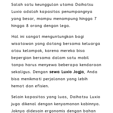
Salah satu keunggulan utama Daihatsu
Luxio adalah kapasitas penumpangnya
yang besar, mampu menampung hingga 7
hingga 8 orang dengan lega.
Hal ini sangat menguntungkan bagi
wisatawan yang datang bersama keluarga
atau kelompok, karena mereka bisa
bepergian bersama dalam satu mobil
tanpa harus menyewa beberapa kendaraan
sekaligus. Dengan
sewa Luxio Jogja
, Anda
bisa menikmati perjalanan yang lebih
hemat dan efisien.
Selain kapasitas yang luas, Daihatsu Luxio
juga dikenal dengan kenyamanan kabinnya.
Joknya didesain ergonomis dengan bahan