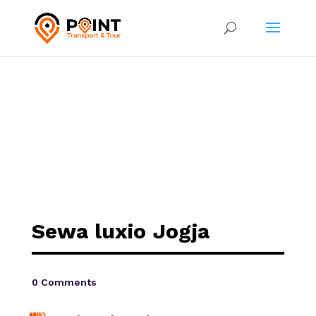
Sewa luxio Jogja
0 Comments