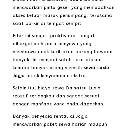
menawarkan pintu geser yang memudahkan
akses keluar masuk penumpang, terutama
saat parkir di tempat sempit.
Fitur ini sangat praktis dan sangat
dihargai oleh para penyewa yang
membawa anak kecil atau barang bawaan
banyak. Ini menjadi salah satu alasan
kenapa banyak orang memilih
sewa Luxio
Jogja
untuk kenyamanan ekstra.
Selain itu, biaya sewa Daihatsu Luxio
relatif terjangkau dan sangat sesuai
dengan manfaat yang Anda dapatkan.
Banyak penyedia rental di Jogja
menawarkan paket sewa harian maupun