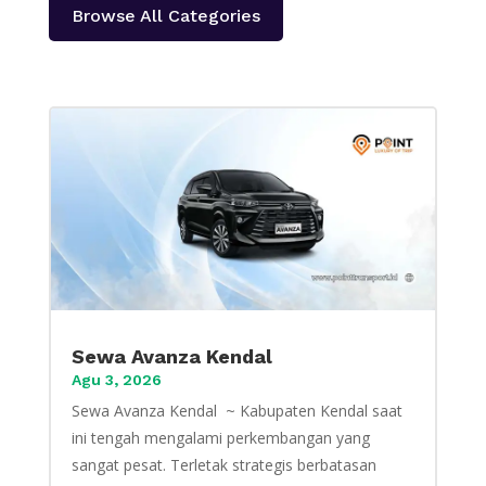
Browse All Categories
Sewa Avanza Kendal
Agu 3, 2026
Sewa Avanza Kendal ~ Kabupaten Kendal saat
ini tengah mengalami perkembangan yang
sangat pesat. Terletak strategis berbatasan