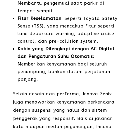
Membantu pengemudi saat parkir di
tempat sempit.
Fitur Keselamatan
: Seperti Toyota Safety
Sense (TSS), yang mencakup fitur seperti
lane departure warning, adaptive cruise
control, dan pre-collision system.
Kabin yang Dilengkapi dengan AC Digital
dan Pengaturan Suhu Otomatis
:
Memberikan kenyamanan bagi seluruh
penumpang, bahkan dalam perjalanan
panjang.
Selain desain dan performa, Innova Zenix
juga menawarkan kenyamanan berkendara
dengan suspensi yang halus dan sistem
penggerak yang responsif. Baik di jalanan
kota maupun medan pegunungan, Innova