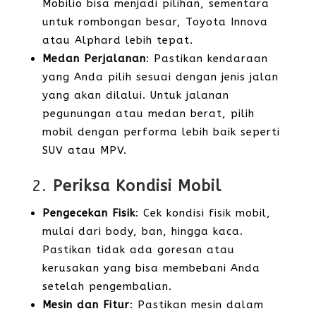
Mobilio bisa menjadi pilihan, sementara
untuk rombongan besar, Toyota Innova
atau Alphard lebih tepat.
Medan Perjalanan
: Pastikan kendaraan
yang Anda pilih sesuai dengan jenis jalan
yang akan dilalui. Untuk jalanan
pegunungan atau medan berat, pilih
mobil dengan performa lebih baik seperti
SUV atau MPV.
2.
Periksa Kondisi Mobil
Pengecekan Fisik
: Cek kondisi fisik mobil,
mulai dari body, ban, hingga kaca.
Pastikan tidak ada goresan atau
kerusakan yang bisa membebani Anda
setelah pengembalian.
Mesin dan Fitur
: Pastikan mesin dalam