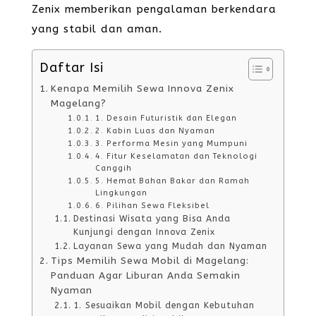
Zenix memberikan pengalaman berkendara
yang stabil dan aman.
Daftar Isi
Kenapa Memilih Sewa Innova Zenix
Magelang?
1. Desain Futuristik dan Elegan
2. Kabin Luas dan Nyaman
3. Performa Mesin yang Mumpuni
4. Fitur Keselamatan dan Teknologi
Canggih
5. Hemat Bahan Bakar dan Ramah
Lingkungan
6. Pilihan Sewa Fleksibel
Destinasi Wisata yang Bisa Anda
Kunjungi dengan Innova Zenix
Layanan Sewa yang Mudah dan Nyaman
Tips Memilih Sewa Mobil di Magelang:
Panduan Agar Liburan Anda Semakin
Nyaman
1. Sesuaikan Mobil dengan Kebutuhan