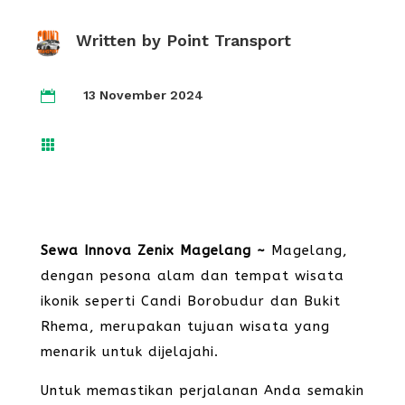
Written by
Point Transport
13 November 2024


Sewa Innova Zenix Magelang ~
Magelang,
dengan pesona alam dan tempat wisata
ikonik seperti Candi Borobudur dan Bukit
Rhema, merupakan tujuan wisata yang
menarik untuk dijelajahi.
Untuk memastikan perjalanan Anda semakin