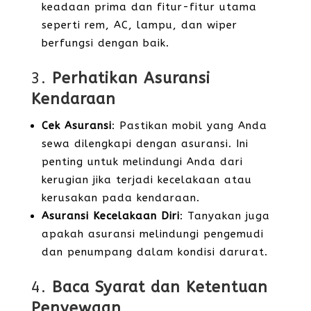
keadaan prima dan fitur-fitur utama
seperti rem, AC, lampu, dan wiper
berfungsi dengan baik.
3.
Perhatikan Asuransi
Kendaraan
Cek Asuransi
: Pastikan mobil yang Anda
sewa dilengkapi dengan asuransi. Ini
penting untuk melindungi Anda dari
kerugian jika terjadi kecelakaan atau
kerusakan pada kendaraan.
Asuransi Kecelakaan Diri
: Tanyakan juga
apakah asuransi melindungi pengemudi
dan penumpang dalam kondisi darurat.
4.
Baca Syarat dan Ketentuan
Penyewaan