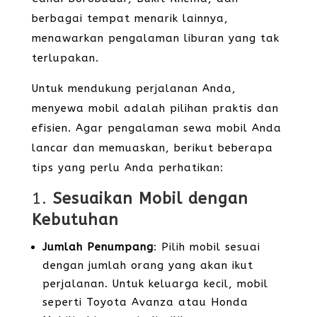
berbagai tempat menarik lainnya,
menawarkan pengalaman liburan yang tak
terlupakan.
Untuk mendukung perjalanan Anda,
menyewa mobil adalah pilihan praktis dan
efisien. Agar pengalaman sewa mobil Anda
lancar dan memuaskan, berikut beberapa
tips yang perlu Anda perhatikan:
1.
Sesuaikan Mobil dengan
Kebutuhan
Jumlah Penumpang
: Pilih mobil sesuai
dengan jumlah orang yang akan ikut
perjalanan. Untuk keluarga kecil, mobil
seperti Toyota Avanza atau Honda