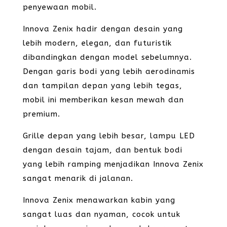
penyewaan mobil.
Innova Zenix hadir dengan desain yang
lebih modern, elegan, dan futuristik
dibandingkan dengan model sebelumnya.
Dengan garis bodi yang lebih aerodinamis
dan tampilan depan yang lebih tegas,
mobil ini memberikan kesan mewah dan
premium.
Grille depan yang lebih besar, lampu LED
dengan desain tajam, dan bentuk bodi
yang lebih ramping menjadikan Innova Zenix
sangat menarik di jalanan.
Innova Zenix menawarkan kabin yang
sangat luas dan nyaman, cocok untuk