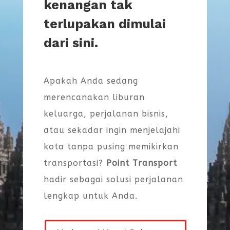
kenangan tak
terlupakan dimulai
dari sini.
Apakah Anda sedang
merencanakan liburan
keluarga, perjalanan bisnis,
atau sekadar ingin menjelajahi
kota tanpa pusing memikirkan
transportasi?
Point Transport
hadir sebagai solusi perjalanan
lengkap untuk Anda.