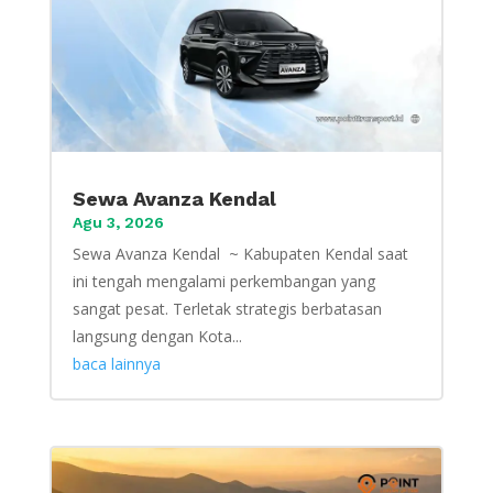
Sewa Avanza Kendal
Agu 3, 2026
Sewa Avanza Kendal ~ Kabupaten Kendal saat
ini tengah mengalami perkembangan yang
sangat pesat. Terletak strategis berbatasan
langsung dengan Kota...
baca lainnya