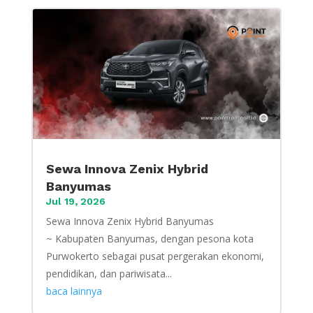
Sewa Innova Zenix Hybrid
Banyumas
Jul 19, 2026
Sewa Innova Zenix Hybrid Banyumas
~ Kabupaten Banyumas, dengan pesona kota
Purwokerto sebagai pusat pergerakan ekonomi,
pendidikan, dan pariwisata...
baca lainnya