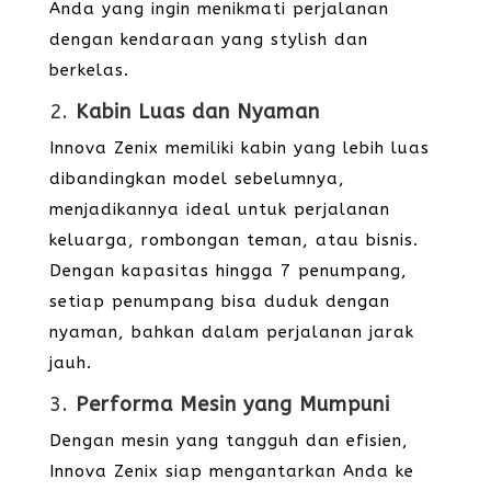
Anda yang ingin menikmati perjalanan
dengan kendaraan yang stylish dan
berkelas.
2.
Kabin Luas dan Nyaman
Innova Zenix memiliki kabin yang lebih luas
dibandingkan model sebelumnya,
menjadikannya ideal untuk perjalanan
keluarga, rombongan teman, atau bisnis.
Dengan kapasitas hingga 7 penumpang,
setiap penumpang bisa duduk dengan
nyaman, bahkan dalam perjalanan jarak
jauh.
3.
Performa Mesin yang Mumpuni
Dengan mesin yang tangguh dan efisien,
Innova Zenix siap mengantarkan Anda ke