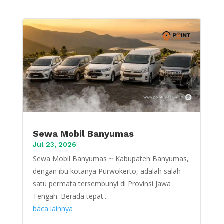
Sewa Mobil Banyumas
Jul 23, 2026
Sewa Mobil Banyumas ~ Kabupaten Banyumas,
dengan ibu kotanya Purwokerto, adalah salah
satu permata tersembunyi di Provinsi Jawa
Tengah. Berada tepat...
baca lainnya