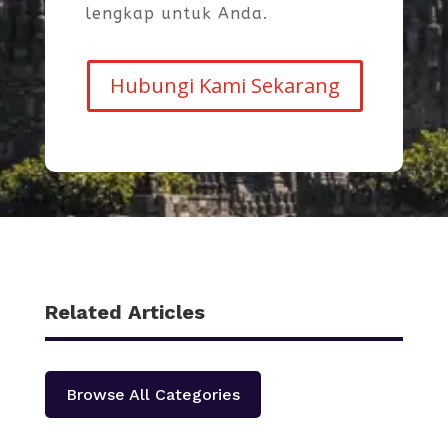
lengkap untuk Anda.
Hubungi Kami Sekarang
Related Articles
Browse All Categories