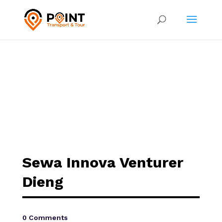
Sewa Innova Venturer
Dieng
0 Comments