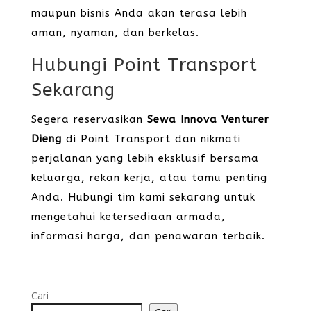
maupun bisnis Anda akan terasa lebih
aman, nyaman, dan berkelas.
Hubungi Point Transport
Sekarang
Segera reservasikan
Sewa Innova Venturer
Dieng
di Point Transport dan nikmati
perjalanan yang lebih eksklusif bersama
keluarga, rekan kerja, atau tamu penting
Anda. Hubungi tim kami sekarang untuk
mengetahui ketersediaan armada,
informasi harga, dan penawaran terbaik.
Cari