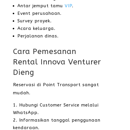
Antar jemput tamu
VIP
.
Event perusahaan.
Survey proyek.
Acara keluarga.
Perjalanan dinas.
Cara Pemesanan
Rental Innova Venturer
Dieng
Reservasi di Point Transport sangat
mudah.
Hubungi Customer Service melalui
WhatsApp.
Informasikan tanggal penggunaan
kendaraan.