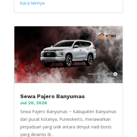
baca lainnya
Sewa Pajero Banyumas
Jul 20, 2026
Sewa Pajero Banyumas ~ Kabupaten Banyumas
dan pusat kotanya, Purwokerto, menawarkan
perpaduan yang unik antara denyut nadi bisnis
yang dinamis di...