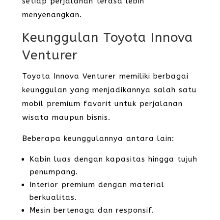
setiap perjalanan terasa lebih
menyenangkan.
Keunggulan Toyota Innova
Venturer
Toyota Innova Venturer memiliki berbagai
keunggulan yang menjadikannya salah satu
mobil premium favorit untuk perjalanan
wisata maupun bisnis.
Beberapa keunggulannya antara lain:
Kabin luas dengan kapasitas hingga tujuh
penumpang.
Interior premium dengan material
berkualitas.
Mesin bertenaga dan responsif.