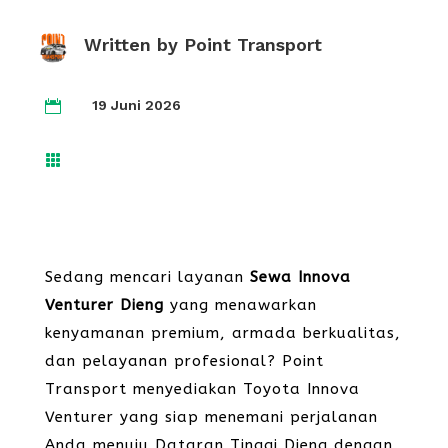
Written by
Point Transport
19 Juni 2026


Sedang mencari layanan
Sewa Innova
Venturer Dieng
yang menawarkan
kenyamanan premium, armada berkualitas,
dan pelayanan profesional? Point
Transport menyediakan Toyota Innova
Venturer yang siap menemani perjalanan
Anda menuju Dataran Tinggi Dieng dengan