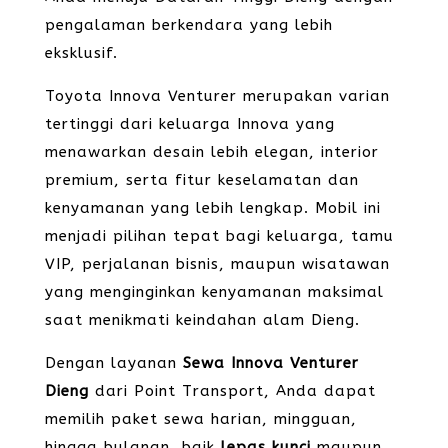
pengalaman berkendara yang lebih
eksklusif.
Toyota Innova Venturer merupakan varian
tertinggi dari keluarga Innova yang
menawarkan desain lebih elegan, interior
premium, serta fitur keselamatan dan
kenyamanan yang lebih lengkap. Mobil ini
menjadi pilihan tepat bagi keluarga, tamu
VIP, perjalanan bisnis, maupun wisatawan
yang menginginkan kenyamanan maksimal
saat menikmati keindahan alam Dieng.
Dengan layanan
Sewa Innova Venturer
Dieng
dari Point Transport, Anda dapat
memilih paket sewa harian, mingguan,
hingga bulanan, baik
lepas kunci
maupun