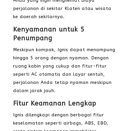
Anda yang ingin menghemat biaya
perjalanan di sekitar Klaten atau wisata
ke daerah sekitarnya.
Kenyamanan untuk 5
Penumpang
Meskipun kompak, Ignis dapat menampung
hingga 5 orang dengan nyaman. Dengan
ruang kabin yang cukup dan fitur-fitur
seperti AC otomatis dan layar sentuh,
perjalanan Anda tetap nyaman meskipun
dalam jarak jauh.
Fitur Keamanan Lengkap
Ignis dilengkapi dengan berbagai fitur
keselamatan seperti airbags, ABS, EBD,