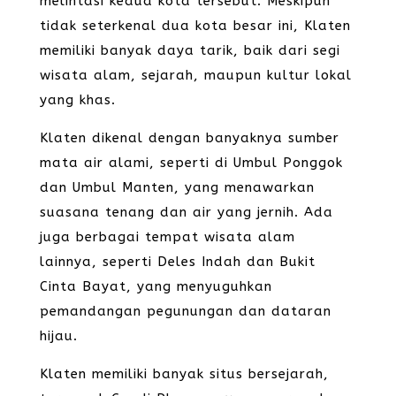
melintasi kedua kota tersebut. Meskipun
tidak seterkenal dua kota besar ini, Klaten
memiliki banyak daya tarik, baik dari segi
wisata alam, sejarah, maupun kultur lokal
yang khas.
Klaten dikenal dengan banyaknya sumber
mata air alami, seperti di Umbul Ponggok
dan Umbul Manten, yang menawarkan
suasana tenang dan air yang jernih. Ada
juga berbagai tempat wisata alam
lainnya, seperti Deles Indah dan Bukit
Cinta Bayat, yang menyuguhkan
pemandangan pegunungan dan dataran
hijau.
Klaten memiliki banyak situs bersejarah,