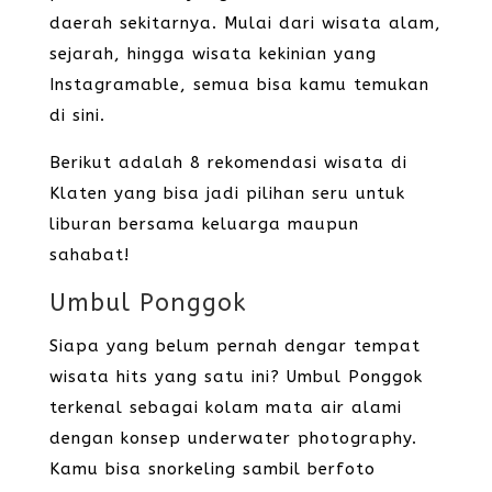
daerah sekitarnya. Mulai dari wisata alam,
sejarah, hingga wisata kekinian yang
Instagramable, semua bisa kamu temukan
di sini.
Berikut adalah 8 rekomendasi wisata di
Klaten yang bisa jadi pilihan seru untuk
liburan bersama keluarga maupun
sahabat!
Umbul Ponggok
Siapa yang belum pernah dengar tempat
wisata hits yang satu ini? Umbul Ponggok
terkenal sebagai kolam mata air alami
dengan konsep underwater photography.
Kamu bisa snorkeling sambil berfoto