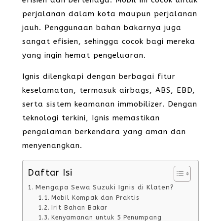
efisien dan bertenaga. Mobil ini cocok untuk
perjalanan dalam kota maupun perjalanan
jauh. Penggunaan bahan bakarnya juga
sangat efisien, sehingga cocok bagi mereka
yang ingin hemat pengeluaran.
Ignis dilengkapi dengan berbagai fitur
keselamatan, termasuk airbags, ABS, EBD,
serta sistem keamanan immobilizer. Dengan
teknologi terkini, Ignis memastikan
pengalaman berkendara yang aman dan
menyenangkan.
Daftar Isi
Mengapa Sewa Suzuki Ignis di Klaten?
Mobil Kompak dan Praktis
Irit Bahan Bakar
Kenyamanan untuk 5 Penumpang