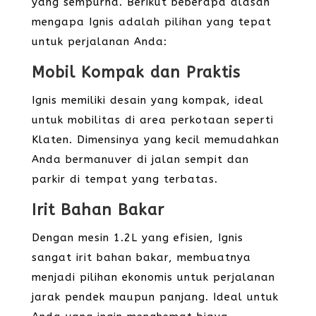
yang sempurna. Berikut beberapa alasan
mengapa Ignis adalah pilihan yang tepat
untuk perjalanan Anda:
Mobil Kompak dan Praktis
Ignis memiliki desain yang kompak, ideal
untuk mobilitas di area perkotaan seperti
Klaten. Dimensinya yang kecil memudahkan
Anda bermanuver di jalan sempit dan
parkir di tempat yang terbatas.
Irit Bahan Bakar
Dengan mesin 1.2L yang efisien, Ignis
sangat irit bahan bakar, membuatnya
menjadi pilihan ekonomis untuk perjalanan
jarak pendek maupun panjang. Ideal untuk