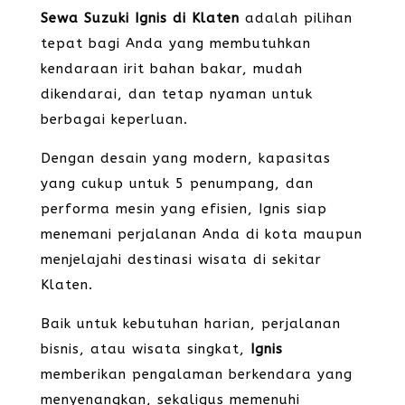
Sewa Suzuki Ignis di Klaten
adalah pilihan
tepat bagi Anda yang membutuhkan
kendaraan irit bahan bakar, mudah
dikendarai, dan tetap nyaman untuk
berbagai keperluan.
Dengan desain yang modern, kapasitas
yang cukup untuk 5 penumpang, dan
performa mesin yang efisien, Ignis siap
menemani perjalanan Anda di kota maupun
menjelajahi destinasi wisata di sekitar
Klaten.
Baik untuk kebutuhan harian, perjalanan
bisnis, atau wisata singkat,
Ignis
memberikan pengalaman berkendara yang
menyenangkan, sekaligus memenuhi