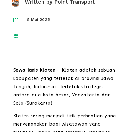
Written by
Point Transport
5 Mei 2025


Sewa Ignis Klaten ~
Klaten adalah sebuah
kabupaten yang terletak di provinsi Jawa
Tengah, Indonesia. Terletak strategis
antara dua kota besar, Yogyakarta dan
Solo (Surakarta).
Klaten sering menjadi titik perhentian yang
menyenangkan bagi wisatawan yang