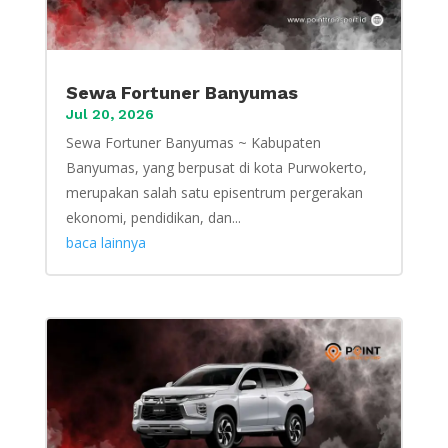
Sewa Fortuner Banyumas
Jul 20, 2026
Sewa Fortuner Banyumas ~ Kabupaten
Banyumas, yang berpusat di kota Purwokerto,
merupakan salah satu episentrum pergerakan
ekonomi, pendidikan, dan...
baca lainnya