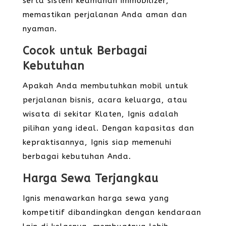
serta sistem keamanan immobilizer,
memastikan perjalanan Anda aman dan
nyaman.
Cocok untuk Berbagai
Kebutuhan
Apakah Anda membutuhkan mobil untuk
perjalanan bisnis, acara keluarga, atau
wisata di sekitar Klaten, Ignis adalah
pilihan yang ideal. Dengan kapasitas dan
kepraktisannya, Ignis siap memenuhi
berbagai kebutuhan Anda.
Harga Sewa Terjangkau
Ignis menawarkan harga sewa yang
kompetitif dibandingkan dengan kendaraan