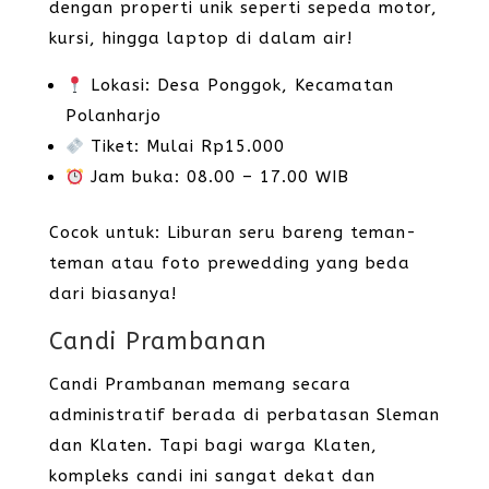
dengan properti unik seperti sepeda motor,
kursi, hingga laptop di dalam air!
Lokasi: Desa Ponggok, Kecamatan
Polanharjo
Tiket: Mulai Rp15.000
Jam buka: 08.00 – 17.00 WIB
Cocok untuk: Liburan seru bareng teman-
teman atau foto prewedding yang beda
dari biasanya!
Candi Prambanan
Candi Prambanan memang secara
administratif berada di perbatasan Sleman
dan Klaten. Tapi bagi warga Klaten,
kompleks candi ini sangat dekat dan