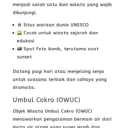
menjadi salah satu ikon wisata yang wajib
dikunjungi.
Situs warisan dunia UNESCO
Cocok untuk wisata sejarah dan
edukasi
Spot foto ikonik, terutama saat
sunset
Datang pagi hari atau menjelang senja
untuk suasana terbaik dan cahaya yang
dramatis.
Umbul Cokro (OWUC)
Objek Wisata Umbul Cokro (OWUC)
menawarkan pengalaman bermain air dari
mata air alami yang super jernih dan