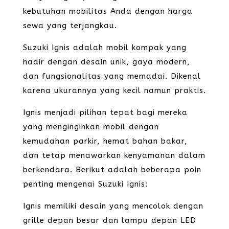
kebutuhan mobilitas Anda dengan harga
sewa yang terjangkau.
Suzuki Ignis adalah mobil kompak yang
hadir dengan desain unik, gaya modern,
dan fungsionalitas yang memadai. Dikenal
karena ukurannya yang kecil namun praktis.
Ignis menjadi pilihan tepat bagi mereka
yang menginginkan mobil dengan
kemudahan parkir, hemat bahan bakar,
dan tetap menawarkan kenyamanan dalam
berkendara. Berikut adalah beberapa poin
penting mengenai Suzuki Ignis:
Ignis memiliki desain yang mencolok dengan
grille depan besar dan lampu depan LED