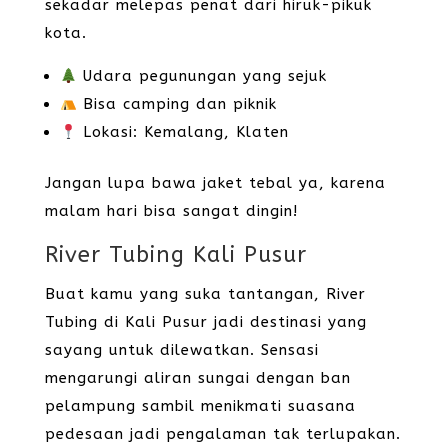
sekadar melepas penat dari hiruk-pikuk
kota.
Udara pegunungan yang sejuk
Bisa camping dan piknik
Lokasi: Kemalang, Klaten
Jangan lupa bawa jaket tebal ya, karena
malam hari bisa sangat dingin!
River Tubing Kali Pusur
Buat kamu yang suka tantangan, River
Tubing di Kali Pusur jadi destinasi yang
sayang untuk dilewatkan. Sensasi
mengarungi aliran sungai dengan ban
pelampung sambil menikmati suasana
pedesaan jadi pengalaman tak terlupakan.