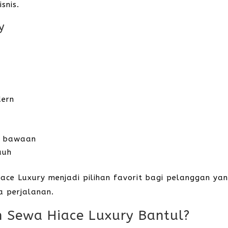
snis.
y
dern
g bawaan
auh
iace Luxury menjadi pilihan favorit bagi pelanggan ya
a perjalanan.
 Sewa Hiace Luxury Bantul?