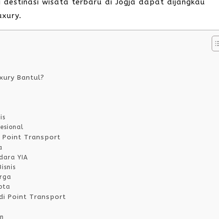
 destinasi wisata terbaru di Jogja dapat dijangkau
xury.
xury Bantul?
is
esional
i Point Transport
a
dara YIA
isnis
arga
ota
di Point Transport
an