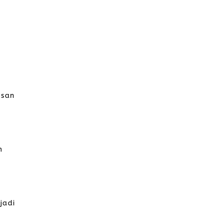
esan
h
jadi