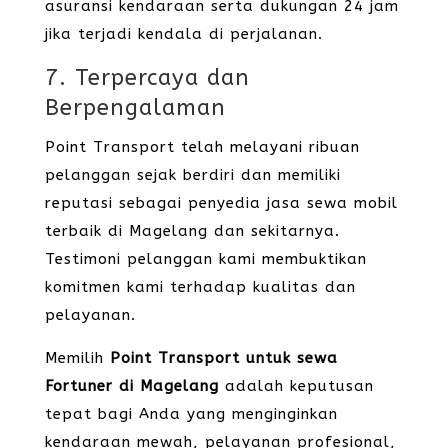
asuransi kendaraan serta dukungan 24 jam
jika terjadi kendala di perjalanan.
7. Terpercaya dan
Berpengalaman
Point Transport telah melayani ribuan
pelanggan sejak berdiri dan memiliki
reputasi sebagai penyedia jasa sewa mobil
terbaik di Magelang dan sekitarnya.
Testimoni pelanggan kami membuktikan
komitmen kami terhadap kualitas dan
pelayanan.
Memilih
Point Transport untuk sewa
Fortuner di Magelang
adalah keputusan
tepat bagi Anda yang menginginkan
kendaraan mewah, pelayanan profesional,