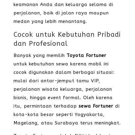
keamanan Anda dan keluarga selama di
perjalanan, baik di jalan raya maupun
medan yang lebih menantang.
Cocok untuk Kebutuhan Pribadi
dan Profesional
Banyak yang memilih
Toyota Fortuner
untuk kebutuhan sewa karena mobil ini
cocok digunakan dalam berbagai situasi:
mulai dari antar-jemput tamu VIP,
perjalanan wisata keluarga, perjalanan
bisnis, hingga event formal. Oleh karena
itu, permintaan terhadap
sewa Fortuner
di
kota-kota besar seperti Yogyakarta,
Magelang, atau Surabaya terus meningkat.