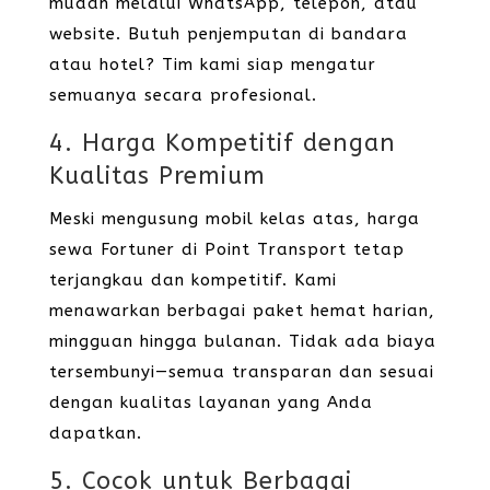
mudah melalui WhatsApp, telepon, atau
website. Butuh penjemputan di bandara
atau hotel? Tim kami siap mengatur
semuanya secara profesional.
4. Harga Kompetitif dengan
Kualitas Premium
Meski mengusung mobil kelas atas, harga
sewa Fortuner di Point Transport tetap
terjangkau dan kompetitif. Kami
menawarkan berbagai paket hemat harian,
mingguan hingga bulanan. Tidak ada biaya
tersembunyi—semua transparan dan sesuai
dengan kualitas layanan yang Anda
dapatkan.
5. Cocok untuk Berbagai