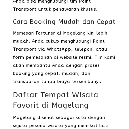
Anda bisa menghubungi tim Point
Transport untuk penawaran khusus.
Cara Booking Mudah dan Cepat
Memesan Fortuner di Magelang kini lebih
mudah. Anda cukup menghubungi Point
Transport via WhatsApp, telepon, atau
form pemesanan di website resmi. Tim kami
akan membantu Anda dengan proses
booking yang cepat, mudah, dan
transparan tanpa biaya tersembunyi.
Daftar Tempat Wisata
Favorit di Magelang
Magelang dikenal sebagai kota dengan
sejuta pesona wisata yang memikat hati