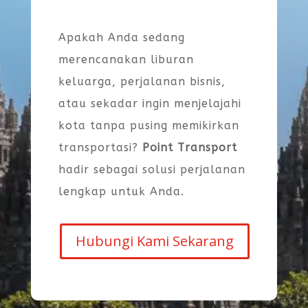
Apakah Anda sedang
merencanakan liburan
keluarga, perjalanan bisnis,
atau sekadar ingin menjelajahi
kota tanpa pusing memikirkan
transportasi?
Point Transport
hadir sebagai solusi perjalanan
lengkap untuk Anda.
Hubungi Kami Sekarang