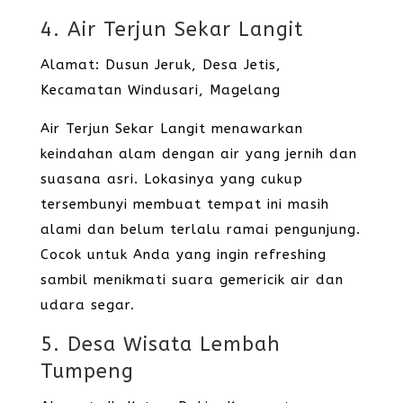
4. Air Terjun Sekar Langit
Alamat: Dusun Jeruk, Desa Jetis,
Kecamatan Windusari, Magelang
Air Terjun Sekar Langit menawarkan
keindahan alam dengan air yang jernih dan
suasana asri. Lokasinya yang cukup
tersembunyi membuat tempat ini masih
alami dan belum terlalu ramai pengunjung.
Cocok untuk Anda yang ingin refreshing
sambil menikmati suara gemericik air dan
udara segar.
5. Desa Wisata Lembah
Tumpeng