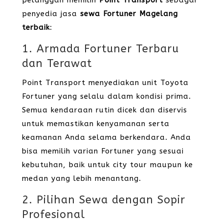
pelanggan memilih
Point Transport
sebagai
penyedia jasa
sewa Fortuner Magelang
terbaik
:
1. Armada Fortuner Terbaru
dan Terawat
Point Transport menyediakan unit Toyota
Fortuner yang selalu dalam kondisi prima.
Semua kendaraan rutin dicek dan diservis
untuk memastikan kenyamanan serta
keamanan Anda selama berkendara. Anda
bisa memilih varian Fortuner yang sesuai
kebutuhan, baik untuk city tour maupun ke
medan yang lebih menantang.
2. Pilihan Sewa dengan Sopir
Profesional