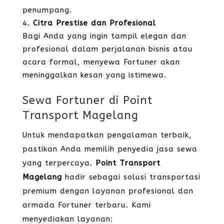
penumpang.
Citra Prestise dan Profesional
Bagi Anda yang ingin tampil elegan dan
profesional dalam perjalanan bisnis atau
acara formal, menyewa Fortuner akan
meninggalkan kesan yang istimewa.
Sewa Fortuner di Point
Transport Magelang
Untuk mendapatkan pengalaman terbaik,
pastikan Anda memilih penyedia jasa sewa
yang terpercaya.
Point Transport
Magelang
hadir sebagai solusi transportasi
premium dengan layanan profesional dan
armada Fortuner terbaru. Kami
menyediakan layanan: