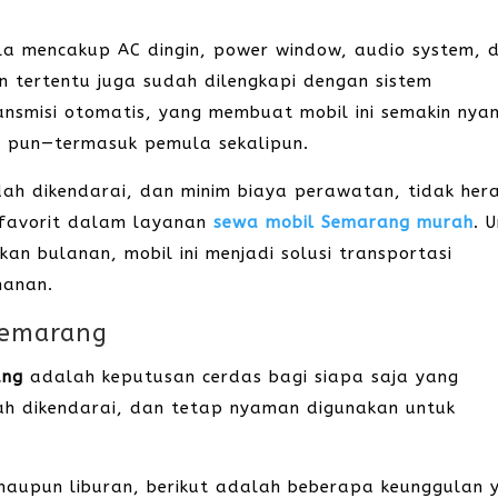
yla mencakup AC dingin, power window, audio system, 
n tertentu juga sudah dilengkapi dengan sistem
ansmisi otomatis, yang membuat mobil ini semakin ny
a pun—termasuk pemula sekalipun.
udah dikendarai, dan minim biaya perawatan, tidak her
erfavorit dalam layanan
sewa mobil Semarang murah
. 
an bulanan, mobil ini menjadi solusi transportasi
manan.
Semarang
ang
adalah keputusan cerdas bagi siapa saja yang
h dikendarai, dan tetap nyaman digunakan untuk
, maupun liburan, berikut adalah beberapa keunggulan 