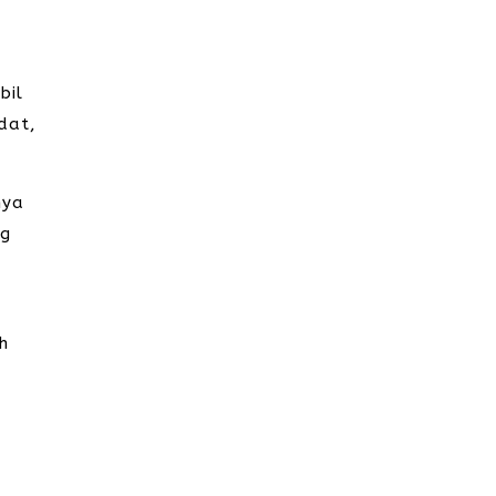
bil
dat,
nya
ng
ah