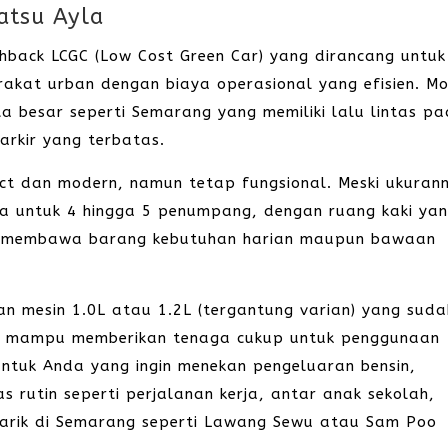
atsu Ayla
hback LCGC (Low Cost Green Car) yang dirancang untuk
kat urban dengan biaya operasional yang efisien. Mo
ta besar seperti Semarang yang memiliki lalu lintas pa
rkir yang terbatas.
ct dan modern, namun tetap fungsional. Meski ukuran
ga untuk 4 hingga 5 penumpang, dengan ruang kaki ya
k membawa barang kebutuhan harian maupun bawaan
gan mesin 1.0L atau 1.2L (tergantung varian) yang sud
tap mampu memberikan tenaga cukup untuk penggunaan
 untuk Anda yang ingin menekan pengeluaran bensin,
s rutin seperti perjalanan kerja, antar anak sekolah,
arik di Semarang seperti Lawang Sewu atau Sam Poo