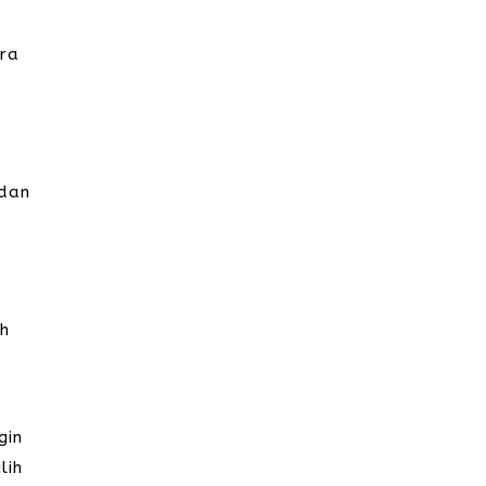
ara
 dan
ih
gin
lih