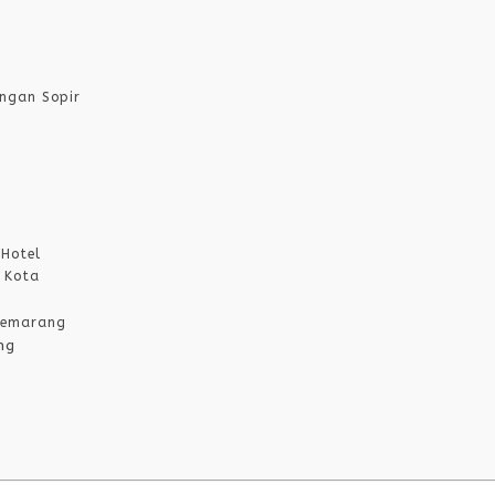
engan Sopir
Hotel
 Kota
 Semarang
ng