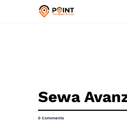
Sewa Avanz
0 Comments