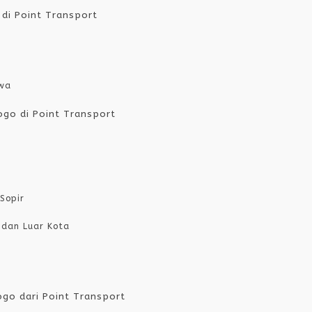
di Point Transport
ewa
ogo di Point Transport
Sopir
 dan Luar Kota
n
go dari Point Transport