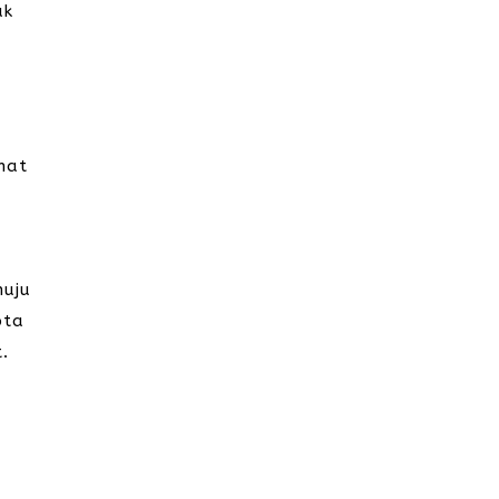
ak
mat
nuju
ota
.
,