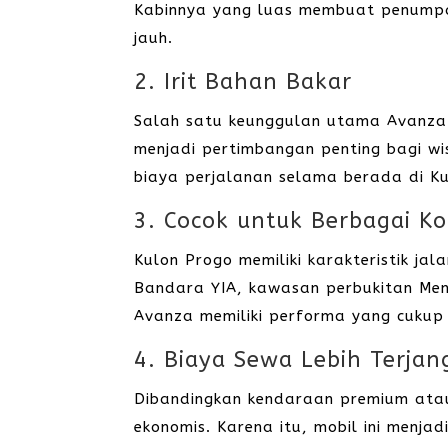
Kabinnya yang luas membuat penumpa
jauh.
2. Irit Bahan Bakar
Salah satu keunggulan utama Avanza 
menjadi pertimbangan penting bagi w
biaya perjalanan selama berada di K
3. Cocok untuk Berbagai Ko
Kulon Progo memiliki karakteristik ja
Bandara YIA, kawasan perbukitan Men
Avanza memiliki performa yang cukup 
4. Biaya Sewa Lebih Terja
Dibandingkan kendaraan premium atau
ekonomis. Karena itu, mobil ini menja