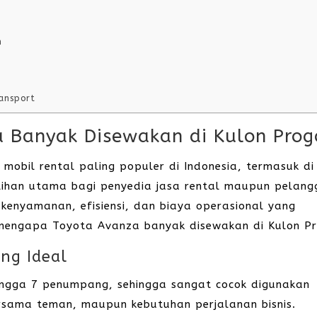
n
ansport
 Banyak Disewakan di Kulon Prog
obil rental paling populer di Indonesia, termasuk di
ilihan utama bagi penyedia jasa rental maupun pelan
kenyamanan, efisiensi, dan biaya operasional yang
 mengapa Toyota Avanza banyak disewakan di Kulon Pr
ng Ideal
gga 7 penumpang, sehingga sangat cocok digunakan
ersama teman, maupun kebutuhan perjalanan bisnis.