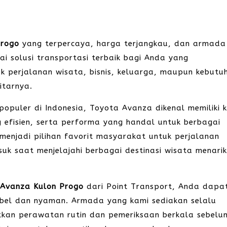
Progo
yang terpercaya, harga terjangkau, dan armada
i solusi transportasi terbaik bagi Anda yang
perjalanan wisata, bisnis, keluarga, maupun kebutu
itarnya.
opuler di Indonesia, Toyota Avanza dikenal memiliki 
 efisien, serta performa yang handal untuk berbagai
a menjadi pilihan favorit masyarakat untuk perjalanan
k saat menjelajahi berbagai destinasi wisata menarik
 Avanza Kulon Progo
dari Point Transport, Anda dapa
sibel dan nyaman. Armada yang kami sediakan selalu
kan perawatan rutin dan pemeriksaan berkala sebelu