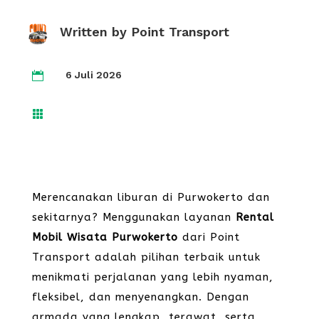
Written by
Point Transport
6 Juli 2026


Merencanakan liburan di Purwokerto dan
sekitarnya? Menggunakan layanan
Rental
Mobil Wisata Purwokerto
dari Point
Transport adalah pilihan terbaik untuk
menikmati perjalanan yang lebih nyaman,
fleksibel, dan menyenangkan. Dengan
armada yang lengkap, terawat, serta