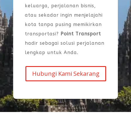
keluarga, perjalanan bisnis,
atau sekadar ingin menjelajahi
kota tanpa pusing memikirkan
transportasi?
Point Transport
hadir sebagai solusi perjalanan
lengkap untuk Anda.
Hubungi Kami Sekarang