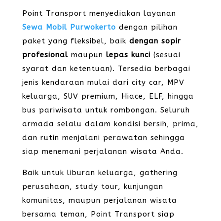
Point Transport menyediakan layanan
Sewa Mobil Purwokerto
dengan pilihan
paket yang fleksibel, baik
dengan sopir
profesional
maupun
lepas kunci
(sesuai
syarat dan ketentuan). Tersedia berbagai
jenis kendaraan mulai dari city car, MPV
keluarga, SUV premium, Hiace, ELF, hingga
bus pariwisata untuk rombongan. Seluruh
armada selalu dalam kondisi bersih, prima,
dan rutin menjalani perawatan sehingga
siap menemani perjalanan wisata Anda.
Baik untuk liburan keluarga, gathering
perusahaan, study tour, kunjungan
komunitas, maupun perjalanan wisata
bersama teman, Point Transport siap