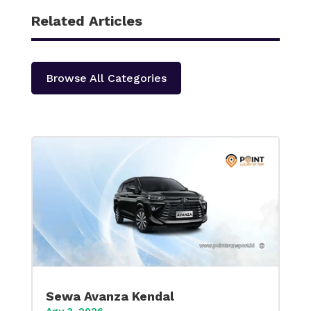
Related Articles
Browse All Categories
Sewa Avanza Kendal
Agu 3, 2026