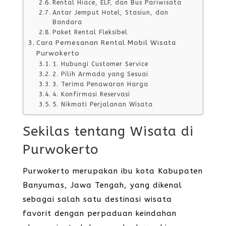
Rental Hiace, ELF, dan Bus Pariwisata
Antar Jemput Hotel, Stasiun, dan
Bandara
Paket Rental Fleksibel
Cara Pemesanan Rental Mobil Wisata
Purwokerto
1. Hubungi Customer Service
2. Pilih Armada yang Sesuai
3. Terima Penawaran Harga
4. Konfirmasi Reservasi
5. Nikmati Perjalanan Wisata
Sekilas tentang Wisata di
Purwokerto
Purwokerto merupakan ibu kota Kabupaten
Banyumas, Jawa Tengah, yang dikenal
sebagai salah satu destinasi wisata
favorit dengan perpaduan keindahan