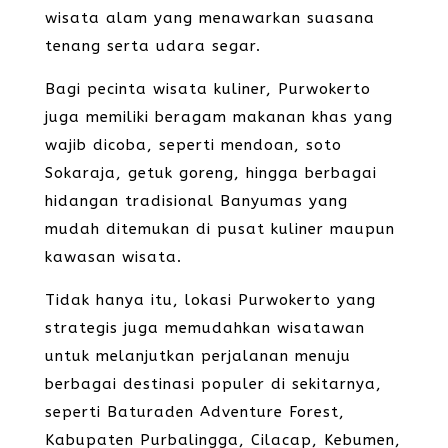
wisata alam yang menawarkan suasana
tenang serta udara segar.
Bagi pecinta wisata kuliner, Purwokerto
juga memiliki beragam makanan khas yang
wajib dicoba, seperti mendoan, soto
Sokaraja, getuk goreng, hingga berbagai
hidangan tradisional Banyumas yang
mudah ditemukan di pusat kuliner maupun
kawasan wisata.
Tidak hanya itu, lokasi Purwokerto yang
strategis juga memudahkan wisatawan
untuk melanjutkan perjalanan menuju
berbagai destinasi populer di sekitarnya,
seperti Baturaden Adventure Forest,
Kabupaten Purbalingga, Cilacap, Kebumen,