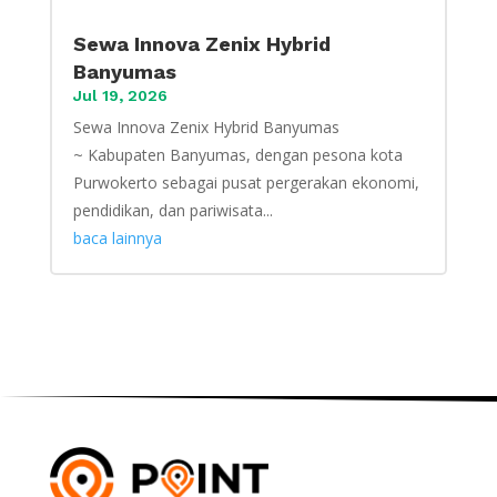
Sewa Innova Zenix Hybrid
Banyumas
Jul 19, 2026
Sewa Innova Zenix Hybrid Banyumas
~ Kabupaten Banyumas, dengan pesona kota
Purwokerto sebagai pusat pergerakan ekonomi,
pendidikan, dan pariwisata...
baca lainnya