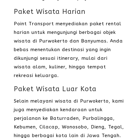
Paket Wisata Harian
Point Transport menyediakan paket rental
harian untuk mengunjungi berbagai objek
wisata di Purwokerto dan Banyumas. Anda
bebas menentukan destinasi yang ingin
dikunjungi sesuai itinerary, mulai dari
wisata alam, kuliner, hingga tempat
rekreasi keluarga.
Paket Wisata Luar Kota
Selain melayani wisata di Purwokerto, kami
juga menyediakan kendaraan untuk
perjalanan ke Baturraden, Purbalingga,
Kebumen, Cilacap, Wonosobo, Dieng, Tegal,
hingga berbagai kota lain di Jawa Tengah.