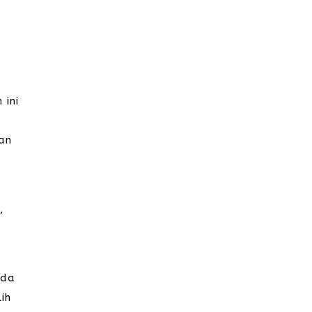
k
 ini
an
,
ada
ih