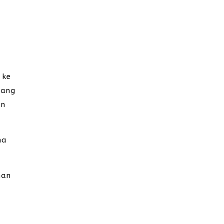
 ke
yang
an
na
nan