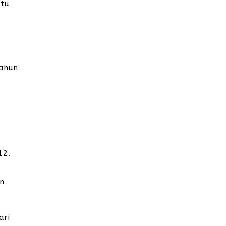
itu
tahun
12.
an
ari