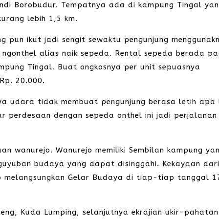
andi Borobudur. Tempatnya ada di kampung Tingal ya
urang lebih 1,5 km.
g pun ikut jadi sengit sewaktu pengunjung menggunak
tu ngonthel alias naik sepeda. Rental sepeda berada p
pung Tingal. Buat ongkosnya per unit sepuasnya
Rp. 20.000.
ya udara tidak membuat pengunjung berasa letih apa 
r perdesaan dengan sepeda onthel ini jadi perjalanan
saan wanurejo. Wanurejo memiliki Sembilan kampung ya
guyuban budaya yang dapat disinggahi. Kekayaan dar
 melangsungkan Gelar Budaya di tiap-tiap tanggal 1
Ireng, Kuda Lumping, selanjutnya ekrajian ukir-pahatan