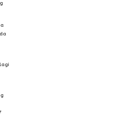
ng
na
ada
lagi
ng
i
7