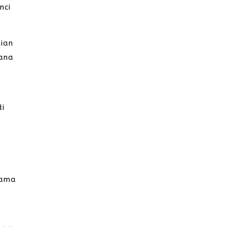
nci
nian
mana
i
di
sama