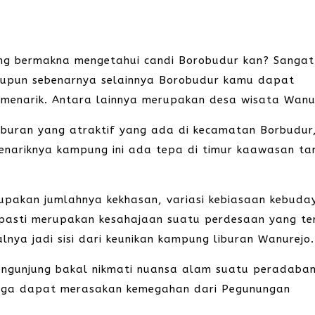
g bermakna mengetahui candi Borobudur kan? Sangat
upun sebenarnya selainnya Borobudur kamu dapat
 menarik. Antara lainnya merupakan desa wisata Wanu
iburan yang atraktif yang ada di kecamatan Borbudur
enariknya kampung ini ada tepa di timur kaawasan t
upakan jumlahnya kekhasan, variasi kebiasaan kebuda
 pasti merupakan kesahajaan suatu perdesaan yang te
ya jadi sisi dari keunikan kampung liburan Wanurejo.
engunjung bakal nikmati nuansa alam suatu peradaba
juga dapat merasakan kemegahan dari Pegunungan