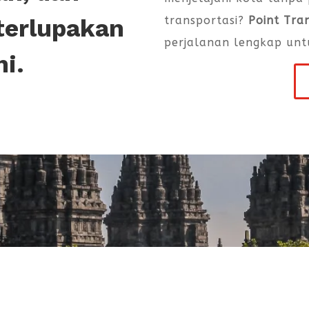
transportasi?
Point Tra
terlupakan
perjalanan lengkap unt
ni.