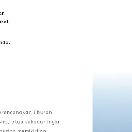
an
aket
anda.
rencanakan liburan
snis, atau sekadar ingin
 pusing memikirkan