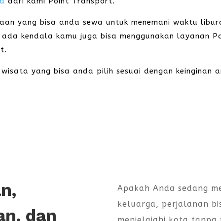
ja
dari kami Point Transport.
raan yang bisa anda sewa untuk menemani waktu libur
ih ada kendala kamu juga bisa menggunakan layanan P
t.
 wisata yang bisa anda pilih sesuai dengan keinginan 
n,
Apakah Anda sedang me
keluarga, perjalanan bi
an, dan
menjelajahi kota tanpa