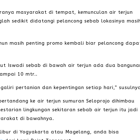
aranya masyarakat di tempat, kemunculan air terjun
ah sedikit didatangi pelancong sebab lokasinya masi
amun masih penting promo kembali biar pelancong dapa
rut Iswadi sebab di bawah air terjun ada dua banguna
ampai 10 mtr..
aliri pertanian dan kepentingan setiap hari,” susulny
ertandang ke air terjun sumuran Seloprojo dihimbau
starian lingkungan sekitaran sebab air terjun itu jadi
yarakat di bawahnya.
erlibur di Yogyakarta atau Magelang, anda bisa