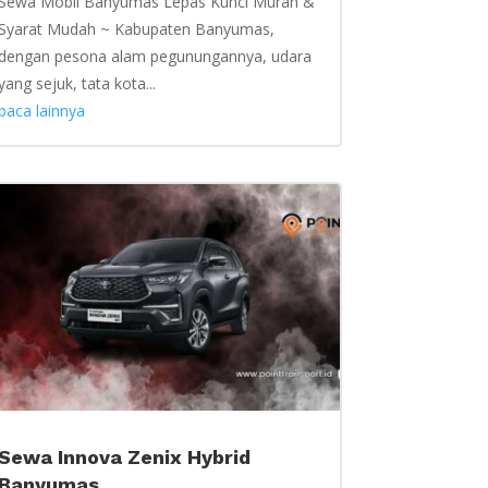
Sewa Mobil Banyumas Lepas Kunci Murah &
Syarat Mudah ~ Kabupaten Banyumas,
dengan pesona alam pegunungannya, udara
yang sejuk, tata kota...
baca lainnya
Sewa Innova Zenix Hybrid
Banyumas