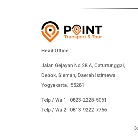
Head Office :
Jalan Gejayan No 28 A, Caturtunggal,
Depok, Sleman, Daerah Istimewa
Yogyakarta. 55281
Telp / Wa 1 :
0823-2228-5061
Telp / Wa 2 : 0813-9222-7766
Co