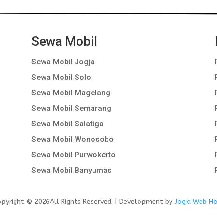
Sewa Mobil
Sewa Mobil Jogja
Sewa Mobil Solo
Sewa Mobil Magelang
Sewa Mobil Semarang
Sewa Mobil Salatiga
Sewa Mobil Wonosobo
Sewa Mobil Purwokerto
Sewa Mobil Banyumas
pyright © 2026All Rights Reserved. | Development by
Jogja Web Ho