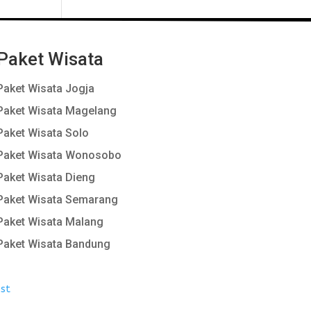
Paket Wisata
Paket Wisata Jogja
Paket Wisata Magelang
Paket Wisata Solo
Paket Wisata Wonosobo
Paket Wisata Dieng
Paket Wisata Semarang
Paket Wisata Malang
Paket Wisata Bandung
st