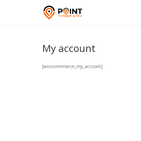
My account
[woocommerce_my_account]