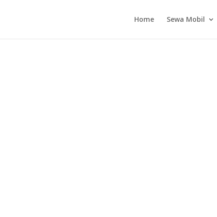
Home
Sewa Mobil